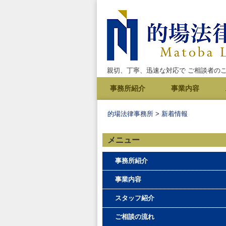
親切、丁寧、迅速な対応で ご相談者の
コ
事務所紹介
事業内容
ン
メインメニュー
テ
的場法律事務所
>
新着情報
ン
ツ
メニュー
へ
事務所紹介
移
動
事業内容
スタッフ紹介
ご相談の流れ